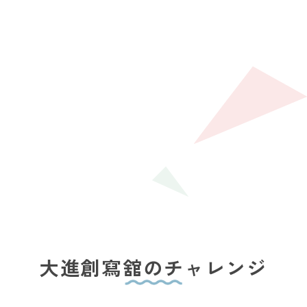
( STEP 03 )
入社4年目
( STEP 04 )
入社6年目
大進創寫舘のチャレンジ