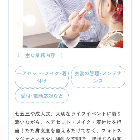
（ 主な業務内容 ）
ヘアセット･メイク･着
衣裳の管理･メンテナ
付け
ンス
受付･電話応対など
七五三や成人式、大切なライフイベントに寄り
添いながら、ヘアセット・メイク・着付けを担
当！ただ身支度を整えるだけでなく、フォトス
タジオという少し特別な空間で、緊張するお客