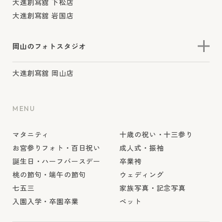
大進創寫舘 下松店
大進創寫舘 岩国店
岡山のフォトスタジオ
大進創寫舘 岡山店
MENU
マタニティ
十歳の祝い・十三参り
お宮参りフォト・百日祝い
成人式・振袖
誕生日・ハーフバースデー
卒業袴
桃の節句・端午の節句
ウェディング
七五三
家族写真・記念写真
入園入学・卒園卒業
ペット