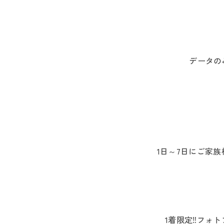
データの
1日～7日にご家
1着限定‼フォ