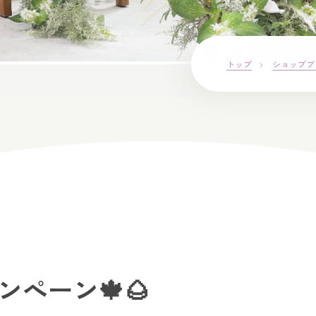
トップ
ショップブ
ンぺーン🍁🌰