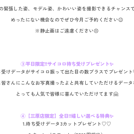
の緊張した姿、モデル姿、かわいい姿を撮影できるチャンス
めったにない機会なのでぜひ今月ご予約ください😉
※静止画はご遠慮ください😣
③平日限定‼サイコロ待ち受けプレゼント✨
ち受けデータがサイコロ振って出た目の数プラスでプレゼント
に皆さんにこんなお写真撮ったよと共有していただけるデータ
とっても人気で皆様に喜んでいただけてます🤗
④【三原店限定】全日‼嬉しい選べる特典✨
1.待ち受けデータ3カットプレゼント♡♡