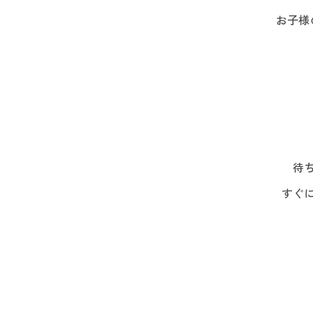
お子様
待
すぐ