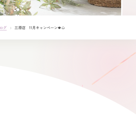
ログ
三原店 11月キャンぺーン🍁🌰