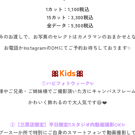
1カット：1,100税込
15カット：3,300税込
全データ：5,500税込
みのお渡しで、お写真のセレクトはカメラマンのおまかせと
お電話かInstagramのDMにてご予約お待ちしております✨
🎀
Kids
🎀
①ハピフォトウィーク✨
族様やご兄弟・ご姉妹様でご撮影頂いた方にキャンバスフレー
かわいく飾れるので大人気です😆❤️
②【三原店限定】平日限定‼スタジオ内動画撮影OK✨
トブース一か所で特別にご自身のスマートフォンで動画撮影して