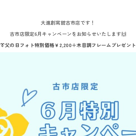
大進創寫舘古市店です！
古市店限定6月キャンペーンをお知らせいたします🙌
👔父の日フォト特別価格￥2,200＋木目調フレームプレゼント