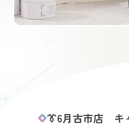
👔6月古市店 キ