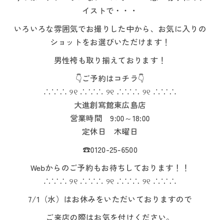
イストで・・・
いろいろな雰囲気でお撮りした中から、お気に入りの
ショットをお選びいただけます！
男性袴も取り揃えております！
👇ご予約はコチラ👇
∴∵∴ ୨୧ ∴∵∴ ୨୧ ∴∵∴ ୨୧ ∴∵∴
大進創寫館東広島店
営業時間 9:00～18:00
定休日 木曜日
☎0120-25-6500
Webからのご予約もお待ちしております！！
∴∵∴ ୨୧ ∴∵∴ ୨୧ ∴∵∴ ୨୧ ∴∵∴
7/1（水）はお休みをいただいておりますので
ご来店の際はお気を付けください。