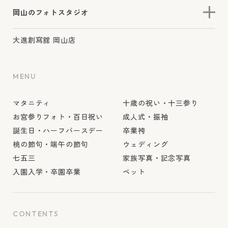
岡山のフォトスタジオ
大進創寫舘 岡山店
MENU
マタニティ
十歳の祝い・十三参り
お宮参りフォト・百日祝い
成人式・振袖
誕生日・ハーフバースデー
卒業袴
桃の節句・端午の節句
ウェディング
七五三
家族写真・記念写真
入園入学・卒園卒業
ペット
CONTENTS