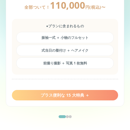
110,000
全部ついて！
円(税込)〜
●プランに含まれるもの
振袖一式 ＋ 小物のフルセット
式当日の着付け ＋ ヘアメイク
前撮り撮影 ＋ 写真 1 枚無料
プラス便利な 15 大特典 ＋