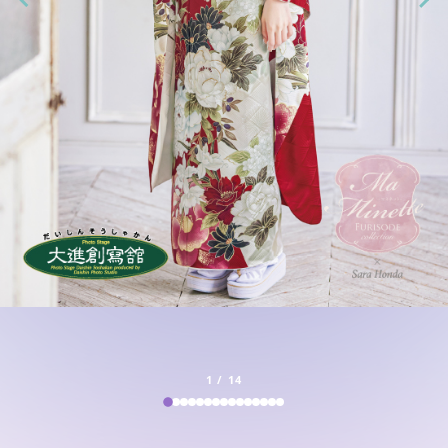
1
/
14