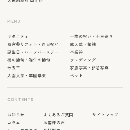
大進創寫舘 岡山店
MENU
マタニティ
十歳の祝い・十三参り
お宮参りフォト・百日祝い
成人式・振袖
誕生日・ハーフバースデー
卒業袴
桃の節句・端午の節句
ウェディング
七五三
家族写真・記念写真
入園入学・卒園卒業
ペット
CONTENTS
お知らせ
よくあるご質問
サイトマップ
コラム
お客様の声