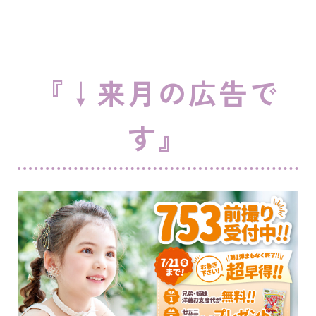
『↓来月の広告で
す』