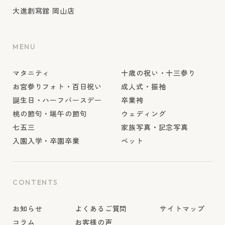
大進創寫舘 岡山店
MENU
マタニティ
十歳の祝い・十三参り
お宮参りフォト・百日祝い
成人式・振袖
誕生日・ハーフバースデー
卒業袴
桃の節句・端午の節句
ウェディング
七五三
家族写真・記念写真
入園入学・卒園卒業
ペット
CONTENTS
お知らせ
よくあるご質問
サイトマップ
コラム
お客様の声