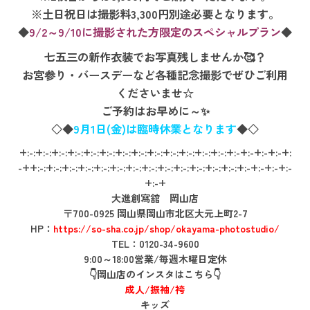
※土日祝日は撮影料3,300円別途必要となります。
◆
9/2～9/10に撮影された方限定のスペシャルプラン
◆
七五三の新作衣装でお写真残しませんか🥰？
お宮参り・バースデーなど各種記念撮影でぜひご利用
くださいませ☆
ご予約はお早めに～✨
◇◆
9月1日(金)は臨時休業となります
◆◇
+:-:+:-:+:-:+:-:+:-:+:-:+:-:+:-:+:-:+:-:+:-:+:-:+:-:+:-+:-+:-+:-+:
-++:-:+:-:+:-:+:-:+:-:+:-:+:-:+:-:+:-:+:-:+:-:+:-:+:-:+:-+:-+:-+:-
+:-+
大進創寫舘 岡山店
〒700-0925 岡山県岡山市北区大元上町2-7
HP：
https://so-sha.co.jp/shop/okayama-photostudio/
TEL：0120-34-9600
9:00～18:00営業/毎週木曜日定休
👇岡山店のインスタはこちら👇
成人/振袖/袴
キッズ