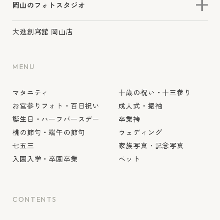
岡山のフォトスタジオ
大進創寫舘 岡山店
MENU
マタニティ
十歳の祝い・十三参り
お宮参りフォト・百日祝い
成人式・振袖
誕生日・ハーフバースデー
卒業袴
桃の節句・端午の節句
ウェディング
七五三
家族写真・記念写真
入園入学・卒園卒業
ペット
CONTENTS