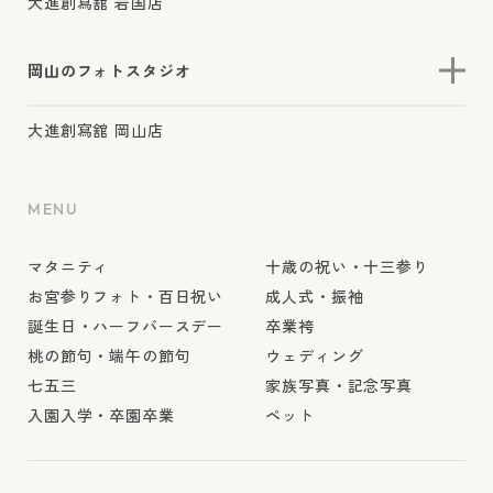
大進創寫舘 岩国店
岡山のフォトスタジオ
大進創寫舘 岡山店
MENU
マタニティ
十歳の祝い・十三参り
お宮参りフォト・百日祝い
成人式・振袖
誕生日・ハーフバースデー
卒業袴
桃の節句・端午の節句
ウェディング
七五三
家族写真・記念写真
入園入学・卒園卒業
ペット