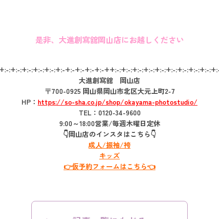
是非、大進創寫舘岡山店にお越しください
-:+:-:+:-:+:-:+:-:+:-:+:-+:-+:-+:-+:-++:-:+:-:+:-:+:-:+:-:+:-:+:-:+:-:+:-:+
大進創寫舘 岡山店
〒700-0925 岡山県岡山市北区大元上町2-7
HP：
https://so-sha.co.jp/shop/okayama-photostudio/
TEL：0120-34-9600
9:00～18:00営業/毎週木曜日定休
👇岡山店のインスタはこちら👇
成人/振袖/袴
キッズ
👉仮予約フォームはこちら👈