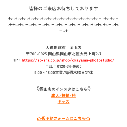
皆様のご来店お待ちしております
+:-:+:-:+:-:+:-:+:-:+:-:+:-:+:-:+:-:+:-:+:-:+:-:+:-:+:-+:-+:-+:-+:
-++:-:+:-:+:-:+:-:+:-:+:-:+:-:+:-:+:-:+:-:+:-:+:-:+:-:+:-+:-+:-+:-
+:-+
大進創寫舘 岡山店
〒700-0925 岡山県岡山市北区大元上町2-7
HP：
https://so-sha.co.jp/shop/okayama-photostudio/
TEL：0120-34-9600
9:00～18:00営業/毎週木曜日定休
👇岡山店のインスタはこちら👇
成人/振袖/袴
キッズ
👉仮予約フォームはこちら👈