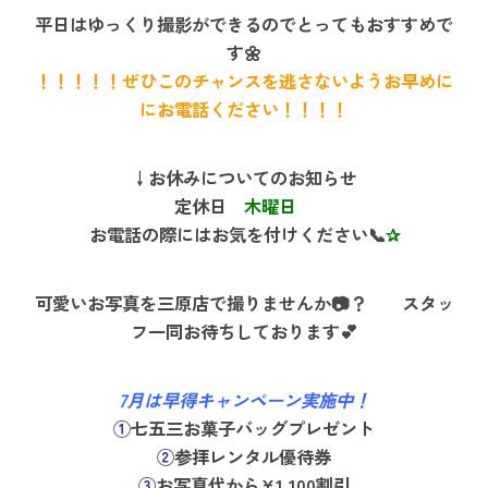
平日はゆっくり撮影ができるのでとってもおすすめで
す🌼
！！！！！ぜひこのチャンスを逃さないようお早めに
にお電話ください！！！！
↓お休みについてのお知らせ
定休日
木曜日
お電話の際にはお気を付けください📞
✰
可愛いお写真を三原店で撮りませんか📷？ スタッ
フ一同お待ちしております💕
7月は早得キャンペーン実施中！
①
七五三お菓子バッグプレゼント
②
参拝レンタル優待券
③
お写真代から¥1,100割引