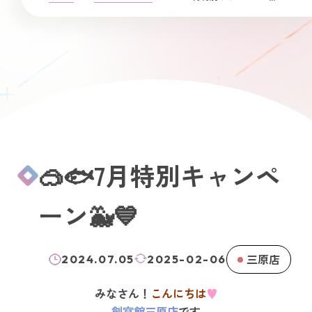
🥽🐟7月特別キャンペ
ーン🐳💙
三原店
2024.07.05
2025-02-06
みなさん！
こんにちは
♥
創寫館三原店
です