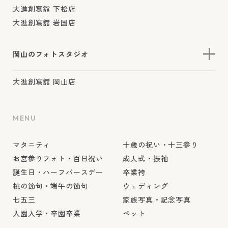
大進創寫舘 下松店
大進創寫舘 岩国店
岡山のフォトスタジオ
大進創寫舘 岡山店
MENU
マタニティ
十歳の祝い・十三参り
お宮参りフォト・百日祝い
成人式・振袖
誕生日・ハーフバースデー
卒業袴
桃の節句・端午の節句
ウェディング
七五三
家族写真・記念写真
入園入学・卒園卒業
ペット