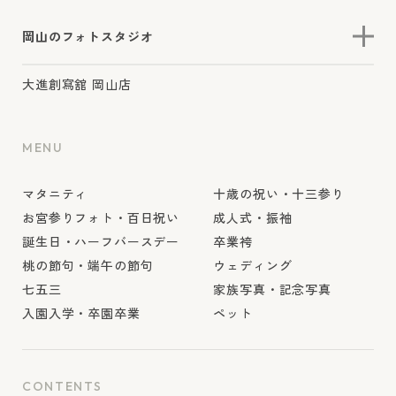
岡山のフォトスタジオ
大進創寫舘 岡山店
MENU
マタニティ
十歳の祝い・十三参り
お宮参りフォト・百日祝い
成人式・振袖
誕生日・ハーフバースデー
卒業袴
桃の節句・端午の節句
ウェディング
七五三
家族写真・記念写真
入園入学・卒園卒業
ペット
CONTENTS