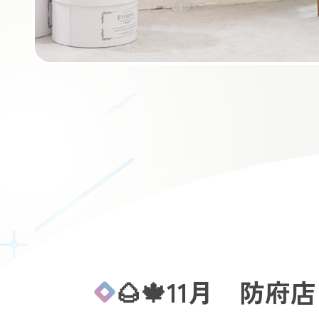
🌰🍁11月 防府