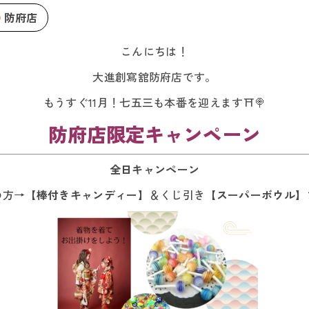
防府店
こんにちは！
大進創寫舘防府店です。
もうすぐ11月！七五三も本番を迎えます⛩🍭
防府店限定キャンペーン
全日キャンペーン
の方→【
棒付きキャンディー
】＆くじ引き【
スーパーボウル
】