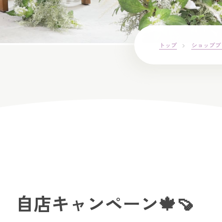
トップ
ショップブ
店 自店キャンペーン🍁🍠