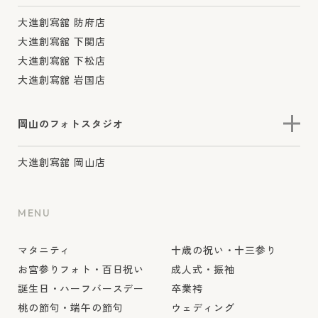
大進創寫舘 防府店
大進創寫舘 下関店
大進創寫舘 下松店
大進創寫舘 岩国店
岡山のフォトスタジオ
大進創寫舘 岡山店
MENU
マタニティ
十歳の祝い・十三参り
お宮参りフォト・百日祝い
成人式・振袖
誕生日・ハーフバースデー
卒業袴
桃の節句・端午の節句
ウェディング