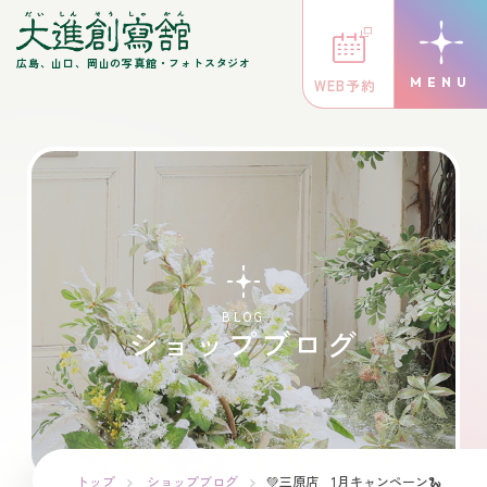
広島、山口、岡山の写真館・フォトスタジオ
WEB予約
BLOG
ショップブログ
トップ
ショップブログ
💚三原店 1月キャンペーン🐍