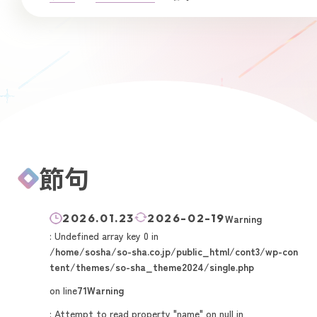
節句
2026.01.23
2026-02-19
Warning
: Undefined array key 0 in
/home/sosha/so-sha.co.jp/public_html/cont3/wp-con
tent/themes/so-sha_theme2024/single.php
on line
71
Warning
: Attempt to read property "name" on null in