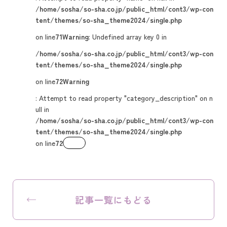
/home/sosha/so-sha.co.jp/public_html/cont3/wp-con
tent/themes/so-sha_theme2024/single.php
on line
71
Warning
: Undefined array key 0 in
/home/sosha/so-sha.co.jp/public_html/cont3/wp-con
tent/themes/so-sha_theme2024/single.php
on line
72
Warning
: Attempt to read property "category_description" on n
ull in
/home/sosha/so-sha.co.jp/public_html/cont3/wp-con
tent/themes/so-sha_theme2024/single.php
on line
72
記事一覧にもどる