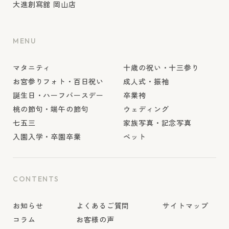
大進創寫舘 岡山店
MENU
マタニティ
十歳の祝い・十三参り
お宮参りフォト・百日祝い
成人式・振袖
誕生日・ハーフバースデー
卒業袴
桃の節句・端午の節句
ウェディング
七五三
家族写真・記念写真
入園入学・卒園卒業
ペット
CONTENTS
お知らせ
よくあるご質問
サイトマップ
コラム
お客様の声