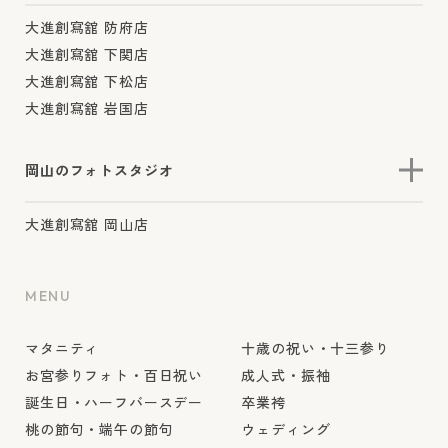
大進創寫舘 防府店
大進創寫舘 下関店
大進創寫舘 下松店
大進創寫舘 岩国店
岡山のフォトスタジオ
大進創寫舘 岡山店
MENU
マタニティ
十歳の祝い・十三参り
お宮参りフォト・百日祝い
成人式・振袖
誕生日・ハーフバースデー
卒業袴
桃の節句・端午の節句
ウェディング