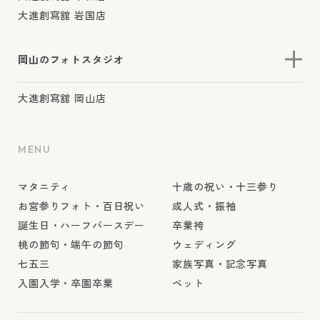
大進創寫舘 岩国店
岡山のフォトスタジオ
大進創寫舘 岡山店
MENU
マタニティ
十歳の祝い・十三参り
お宮参りフォト・百日祝い
成人式・振袖
誕生日・ハーフバースデー
卒業袴
桃の節句・端午の節句
ウェディング
七五三
家族写真・記念写真
入園入学・卒園卒業
ペット