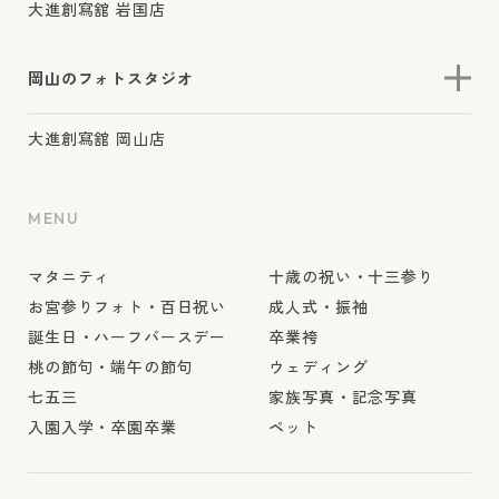
大進創寫舘 岩国店
岡山のフォトスタジオ
大進創寫舘 岡山店
MENU
マタニティ
十歳の祝い・十三参り
お宮参りフォト・百日祝い
成人式・振袖
誕生日・ハーフバースデー
卒業袴
桃の節句・端午の節句
ウェディング
七五三
家族写真・記念写真
入園入学・卒園卒業
ペット