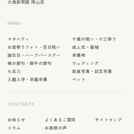
大進創寫舘 岡山店
MENU
マタニティ
十歳の祝い・十三参り
お宮参りフォト・百日祝い
成人式・振袖
誕生日・ハーフバースデー
卒業袴
桃の節句・端午の節句
ウェディング
七五三
家族写真・記念写真
入園入学・卒園卒業
ペット
CONTENTS
お知らせ
よくあるご質問
サイトマップ
コラム
お客様の声