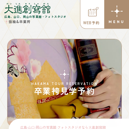
広島、山口、岡山の写真館・フォトスタジオ
振袖&卒業袴
WEB予約
HAKAMA TOUR RESERVATION
卒業袴見学予約
広島‧⼭⼝‧岡⼭の写真館‧フォトスタジオなら⼤進創寫舘