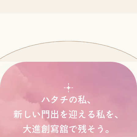
ハタチの私、
新しい門出を迎える私を、
大進創寫舘で残そう。