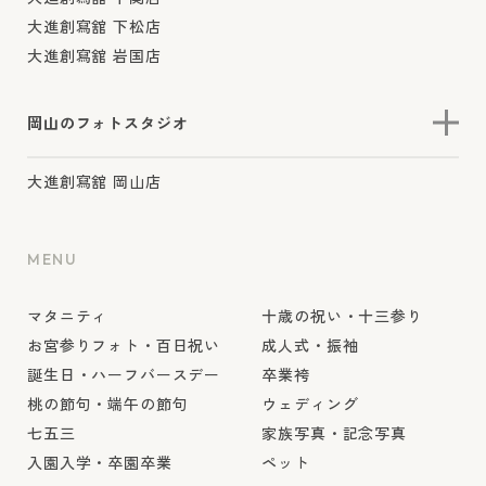
大進創寫舘 下松店
大進創寫舘 岩国店
岡山のフォトスタジオ
大進創寫舘 岡山店
MENU
マタニティ
十歳の祝い・十三参り
お宮参りフォト・百日祝い
成人式・振袖
誕生日・ハーフバースデー
卒業袴
桃の節句・端午の節句
ウェディング
七五三
家族写真・記念写真
入園入学・卒園卒業
ペット