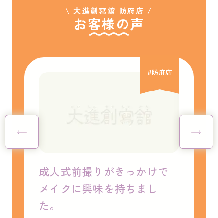
\ 大進創寫舘 防府店 /
お客様の声
#防府店
人式前撮りがきっかけで
感動しまし
イクに興味を持ちまし
着付がとてもス
。
動しました。