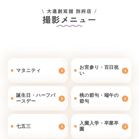
\ 大進創寫舘 防府店 /
撮影メニュー
お宮参り・百日祝
マタニティ
い
誕生日・ハーフバ
桃の節句・端午の
ースデー
節句
入園入学・卒業卒
七五三
園