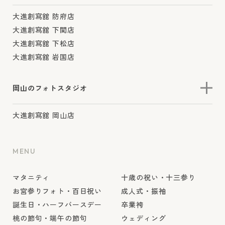
大進創寫舘 防府店
大進創寫舘 下関店
大進創寫舘 下松店
大進創寫舘 岩国店
岡山のフォトスタジオ
大進創寫舘 岡山店
MENU
マタニティ
十歳の祝い・十三参り
お宮参りフォト・百日祝い
成人式・振袖
誕生日・ハーフバースデー
卒業袴
桃の節句・端午の節句
ウェディング