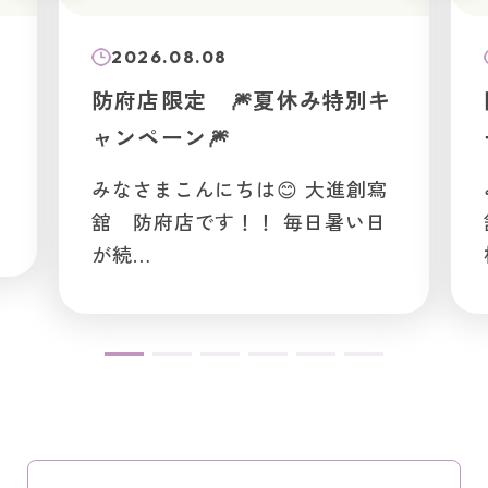
2026.08.08
2026.
防府店限定 🎆夏休み特別キ
防府店
ャンペーン🎆
ーン🌻
みなさまこんにちは😊 大進創寫
みなさ
舘 防府店です！！ 毎日暑い日
舘防府
が続…
様どう