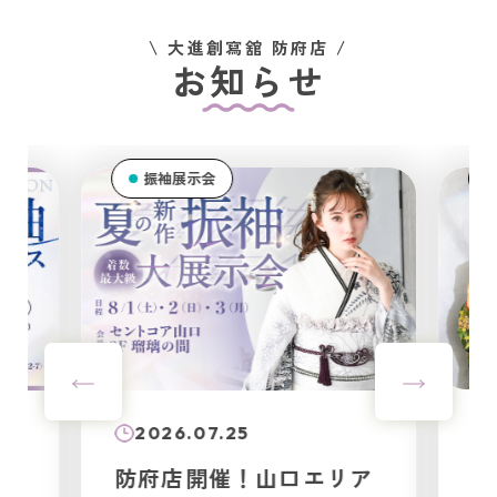
\ 大進創寫舘 防府店 /
お知らせ
振袖展示会
振袖展示会
2026.01
2026.07.25
【防府店
防府店開催！山口エリア