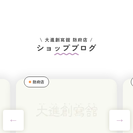
\ 大進創寫舘 防府店 /
ショップブログ
防府店
防府店