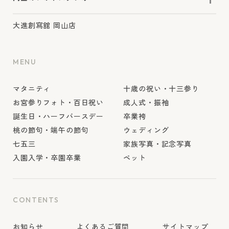
大進創寫舘 岡山店
MENU
マタニティ
十歳の祝い・十三参り
お宮参りフォト・百日祝い
成人式・振袖
誕生日・ハーフバースデー
卒業袴
桃の節句・端午の節句
ウェディング
七五三
家族写真・記念写真
入園入学・卒園卒業
ペット
CONTENTS
お知らせ
よくあるご質問
サイトマップ