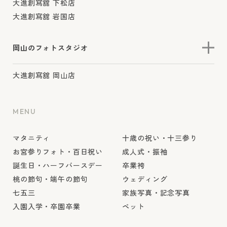
大進創寫舘 下松店
大進創寫舘 岩国店
岡山のフォトスタジオ
大進創寫舘 岡山店
MENU
マタニティ
十歳の祝い・十三参り
お宮参りフォト・百日祝い
成人式・振袖
誕生日・ハーフバースデー
卒業袴
桃の節句・端午の節句
ウェディング
七五三
家族写真・記念写真
入園入学・卒園卒業
ペット