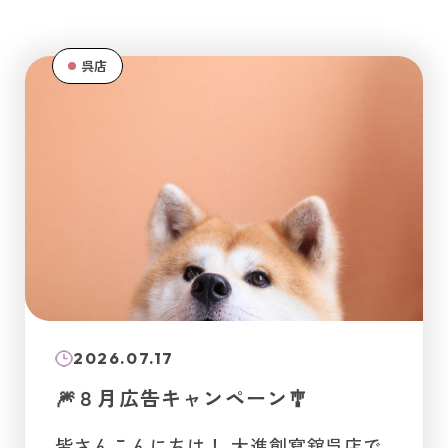
呉店
2026.07.17
🎆８月広告キャンペーン🎐
皆さんこんにちは！ 大進創寫舘呉店で