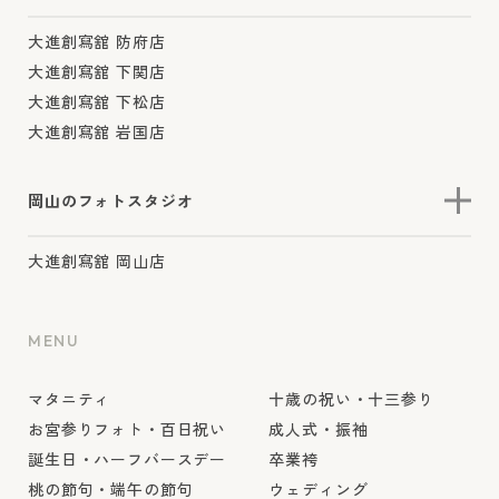
大進創寫舘 防府店
大進創寫舘 下関店
大進創寫舘 下松店
大進創寫舘 岩国店
岡山のフォトスタジオ
大進創寫舘 岡山店
MENU
マタニティ
十歳の祝い・十三参り
お宮参りフォト・百日祝い
成人式・振袖
誕生日・ハーフバースデー
卒業袴
桃の節句・端午の節句
ウェディング