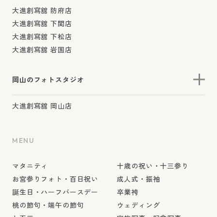
大進創寫舘 防府店
大進創寫舘 下関店
大進創寫舘 下松店
大進創寫舘 岩国店
岡山のフォトスタジオ
大進創寫舘 岡山店
MENU
マタニティ
十歳の祝い・十三参り
お宮参りフォト・百日祝い
成人式・振袖
誕生日・ハーフバースデー
卒業袴
桃の節句・端午の節句
ウェディング